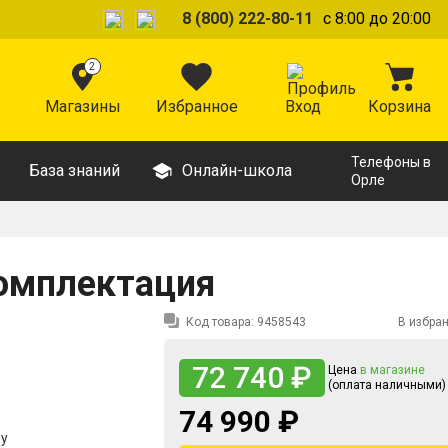
8 (800) 222-80-11
с 8:00 до 20:00
2
Магазины
Избранное
Вход
Корзина
Телефоны в
База знаний
Онлайн-школа
Орле
омплектация
Код товара:
9458543
В избра
72 740 ₽
Цена
в магазине
(оплата наличными)
74 990 ₽
ру