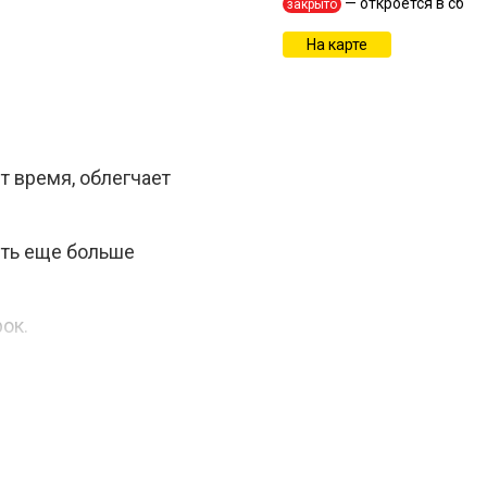
— откроется в сб
закрыто
На карте
ит время, облегчает
ять еще больше
ок.
й компонент для
 в домашних