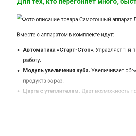
Для тех, кто перегоняет много, быс
Вместе с аппаратом в комплекте идут:
Автоматика «Старт-Стоп»
. Управляет 1-й 
работу.
Модуль увеличения куба.
Увеличивает объе
продукта за раз.
Царга с утеплителем.
Дает возможность пол
СПН (7,3 кг)
. Засыпается в царгу, помогае
работы ректификационной колонны.
Комплект из 3 ареометров АСП-3
. Самые 
условиях.