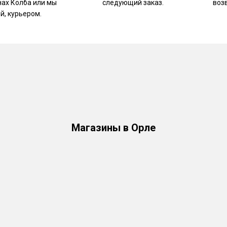
нах Колба или мы
следующий заказ.
воз
й, курьером.
Магазины в Орле