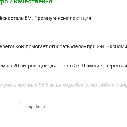
тро и качественно
перегонкой, помогает отбирать «тело» при 2-й. Эконом
м на 20 литров, доводя его до 57. Помогает перегон
учать честные 96,6 на выходе без каких-либо оговор
т очистить продукт от вредных примесей. Необходимы
Подробнее
точные приборы для определения крепости напитков