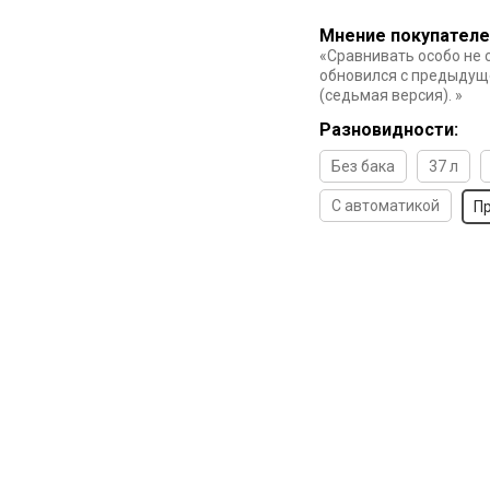
Мнение покупателе
«Сравнивать особо не с
обновился с предыдущ
(седьмая версия). »
Разновидности:
Без бака
37 л
С автоматикой
П