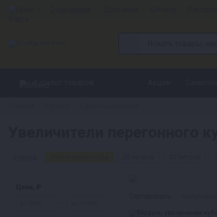
Орёл
2 магазина
Доставка
Оплата
Рассроч
Каталог товаров
Акции
Самогон
Главная
Каталог
Самогоноварение
»
»
Увеличители перегонного ку
отмена
Увеличители куба
20 литров
30 литров
Цена, ₽
Сортировать:
популярн
—