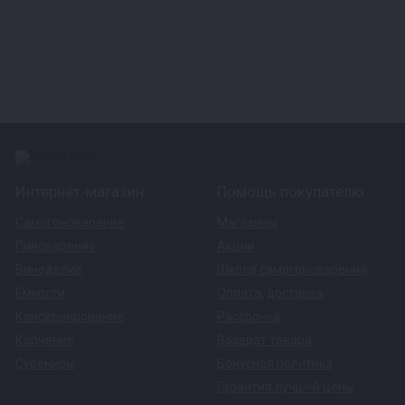
Интернет-магазин
Помощь покупателю
Самогоноварение
Магазины
Пивоварение
Акции
Виноделие
Школа самогоноварения
Емкости
Оплата
,
доставка
Консервирование
Рассрочка
Копчение
Возврат товара
Сувениры
Бонусная политика
Гарантия лучшей цены