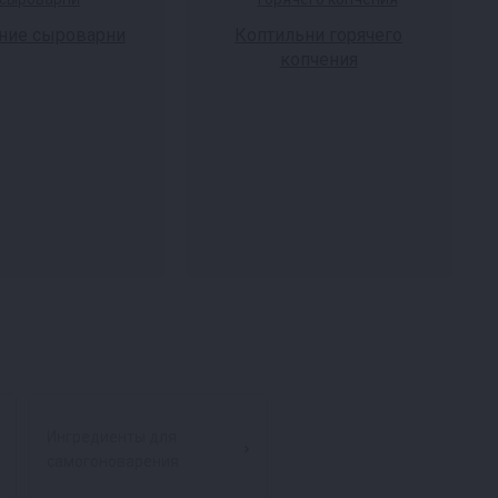
ие сыроварни
Коптильни горячего
копчения
Ингредиенты для
самогоноварения