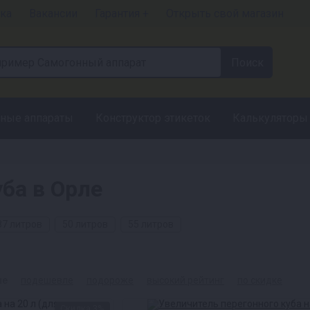
ка
Вакансии
Гарантия +
Открыть свой магазин
ные аппараты
Конструктор этикеток
Калькуляторы
ба в Орле
37 литров
50 литров
55 литров
ые
подешевле
подороже
высокий рейтинг
по скидке
Скидка 3%