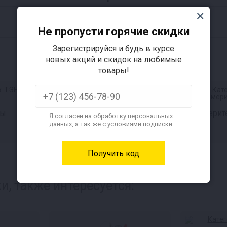
открыто
до 18:00
открыто
до 18:00
Не пропусти горячие скидки
Зарегистрируйся и будь в курсе
новых акций и скидок на любимые
товары!
Краны
ты
Измерит
Я согласен на
обработку персональных
данных
, а так же с условиями подписки.
и, также интересуется: