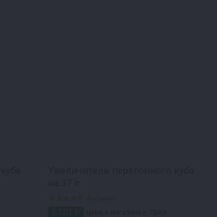
куба
Увеличитель перегонного куба
на 37 л
4 отзыва
6 101 ₽
цена в магазине г. Орёл