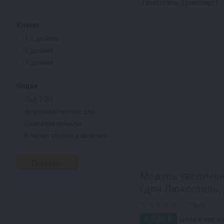
Кламп
1,5 дюйма
2 дюйма
3 дюйма
Опции
Под ТЭН
Ферромагнитное дно
Съемная крышка
Клапан сброса давления
Модуль увеличени
(для Люкссталь,
1 отзыв
4 830 ₽
цена в мага