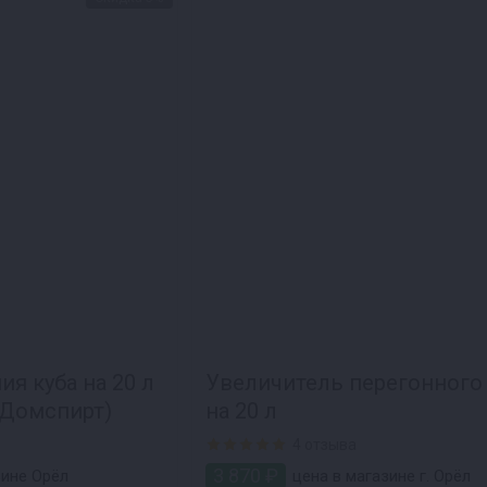
я куба на 20 л
Увеличитель перегонного 
 Домспирт)
на 20 л
4 отзыва
3 870 ₽
зине Орёл
цена в магазине г. Орёл