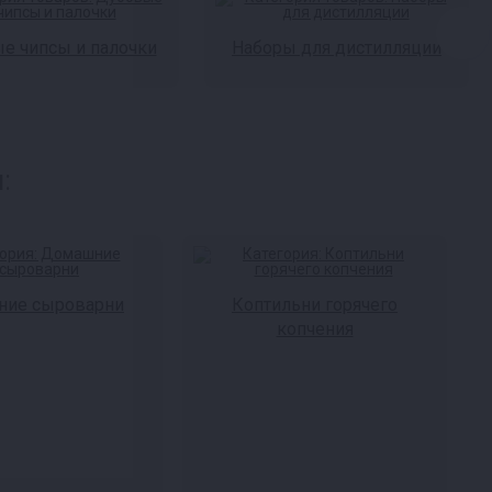
е чипсы и палочки
Наборы для дистилляции
:
ие сыроварни
Коптильни горячего
копчения