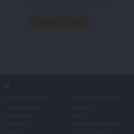
Я согласен на
обработку персональных
данных
, а так же с условиями подписки.
Интернет-магазин
Помощь покупателю
Самогоноварение
Магазины
Пивоварение
Акции
Виноделие
Школа самогоноварения
Емкости
Оплата
,
доставка