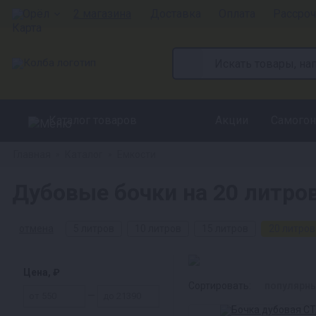
Орёл
2 магазина
Доставка
Оплата
Рассроч
Каталог товаров
Акции
Самогон
Главная
Каталог
Емкости
»
»
Дубовые бочки на 20 литров
отмена
5 литров
10 литров
15 литров
20 литров
Цена, ₽
Сортировать:
популярн
—