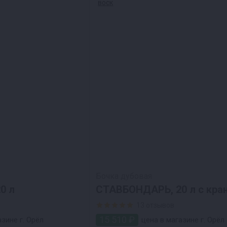
Бочка дубовая
0 л
СТАВБОНДАРЬ, 20 л с кра
воск
13 отзывов
15 510 ₽
зине г. Орёл
цена в магазине г. Орёл