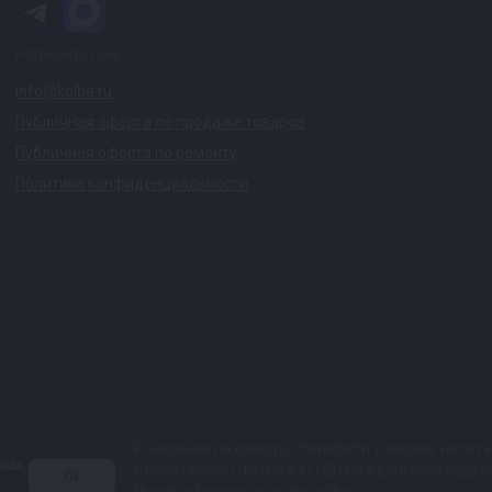
Напишите нам
info@kolba.ru
Публичная оферта по продаже товаров
Публичная оферта по ремонту
Политика конфиденциальности
ких характеристик, наличия на складе, стоимости товаров, носи
ами,
той, определяемой положениями Статьи 437 (2) Гражданского коде
Ok