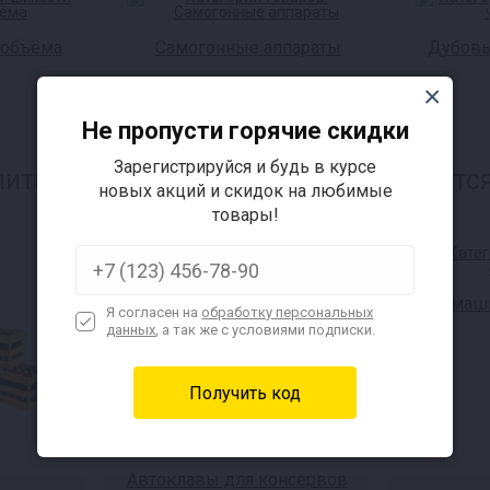
 объёма
Самогонные аппараты
Дубовы
Не пропусти горячие скидки
Зарегистрируйся и будь в курсе
итков и самогона, также интересуется
новых акций и скидок на любимые
товары!
Домашн
Я согласен на
обработку персональных
данных
, а так же с условиями подписки.
Автоклавы для консервов