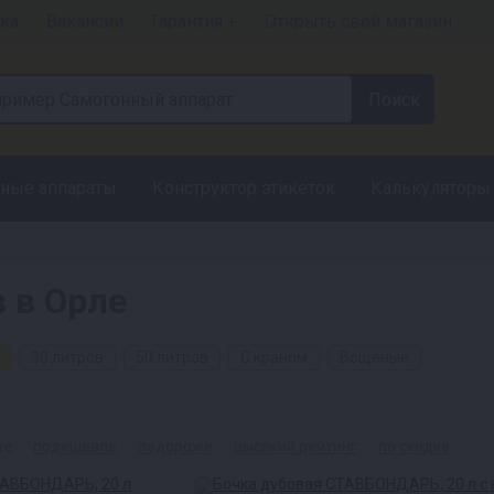
ка
Вакансии
Гарантия +
Открыть свой магазин
ные аппараты
Конструктор этикеток
Калькуляторы
 в Орле
30 литров
50 литров
С краном
Вощеные
ые
подешевле
подороже
высокий рейтинг
по скидке