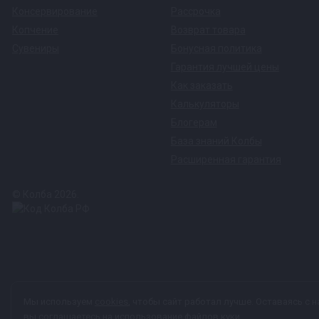
Консервирование
Рассрочка
Копчение
Возврат товара
Сувениры
Бонусная политика
Гарантия лучшей цены
Как заказать
Калькуляторы
Блогерам
База знаний Колбы
Расширенная гарантия
© Колба 2026.
Вся представленная на сайте информация, касающаяся техничес
Мы используем
cookies
, чтобы сайт работал лучше. Оставаясь с н
характер и ни при каких условиях не является публичной офер
вы соглашаетесь на использование файлов куки.