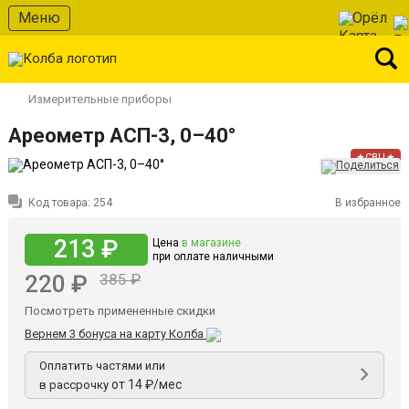
Меню
Орёл
Измерительные приборы
Ареометр АСП-3, 0–40°
★СВЦ★
Код товара:
254
В избранное
213 ₽
Цена
в магазине
при оплате наличными
220 ₽
385 ₽
Посмотреть примененные скидки
Вернем 3 бонуса на карту Колба
Оплатить частями или
от 14 ₽/мес
в рассрочку