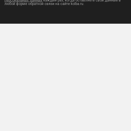
персональных данных
каждый раз, когда оставляете свои данные в
любой форме обратной связи на сайте kolba.ru.