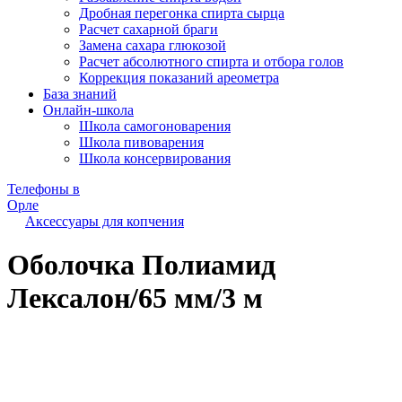
Дробная перегонка спирта сырца
Расчет сахарной браги
Замена сахара глюкозой
Расчет абсолютного спирта и отбора голов
Коррекция показаний ареометра
База знаний
Онлайн-школа
Школа самогоноварения
Школа пивоварения
Школа консервирования
Телефоны в
Орле
Аксессуары для копчения
Оболочка Полиамид
Лексалон/65 мм/3 м