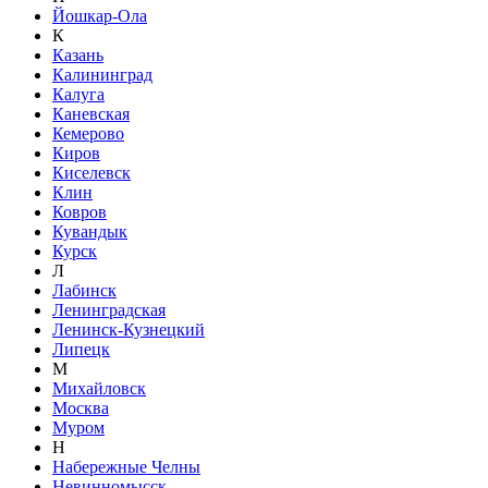
Йошкар-Ола
К
Казань
Калининград
Калуга
Каневская
Кемерово
Киров
Киселевск
Клин
Ковров
Кувандык
Курск
Л
Лабинск
Ленинградская
Ленинск-Кузнецкий
Липецк
М
Михайловск
Москва
Муром
Н
Набережные Челны
Невинномысск