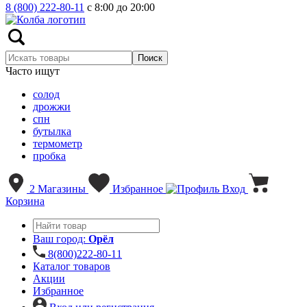
8 (800) 222-80-11
с 8:00 до 20:00
Часто ищут
солод
дрожжи
спн
бутылка
термометр
пробка
2
Магазины
Избранное
Вход
Корзина
Ваш город:
Орёл
8(800)222-80-11
Каталог товаров
Акции
Избранное