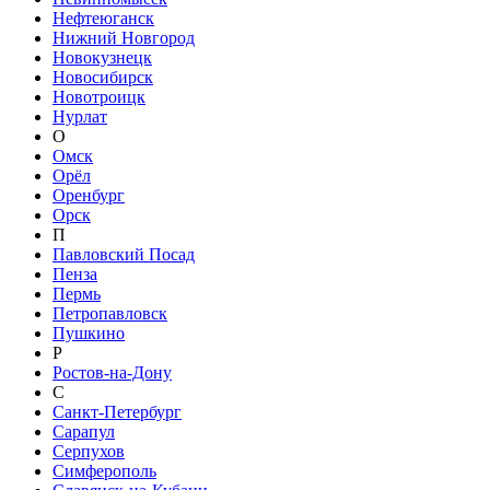
Нефтеюганск
Нижний Новгород
Новокузнецк
Новосибирск
Новотроицк
Нурлат
О
Омск
Орёл
Оренбург
Орск
П
Павловский Посад
Пенза
Пермь
Петропавловск
Пушкино
Р
Ростов-на-Дону
С
Санкт-Петербург
Сарапул
Серпухов
Симферополь