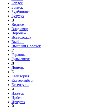
Бердск
Брянск
Будённовск
Бузулук
В
Видное
Владимир
Воронеж
Всеволожск
Выборг
Вышний Волочёк
Г
Горловка
Гулькевичи
Д
Донецк
Е
Евпатория
Екатеринбург
Ессентуки
И
Ижевск
Ирбит
Иркутск
Й