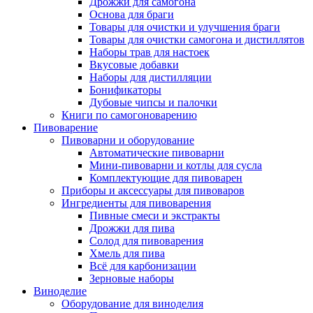
Дрожжи для самогона
Основа для браги
Товары для очистки и улучшения браги
Товары для очистки самогона и дистиллятов
Наборы трав для настоек
Вкусовые добавки
Наборы для дистилляции
Бонификаторы
Дубовые чипсы и палочки
Книги по самогоноварению
Пивоварение
Пивоварни и оборудование
Автоматические пивоварни
Мини-пивоварни и котлы для сусла
Комплектующие для пивоварен
Приборы и аксессуары для пивоваров
Ингредиенты для пивоварения
Пивные смеси и экстракты
Дрожжи для пива
Солод для пивоварения
Хмель для пива
Всё для карбонизации
Зерновые наборы
Виноделие
Оборудование для виноделия