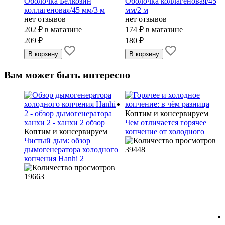
Оболочка Белкозин
Оболочка коллагеновая/45
коллагеновая/45 мм/3 м
мм/2 м
нет отзывов
нет отзывов
202 ₽
в магазине
174 ₽
в магазине
209 ₽
180 ₽
Вам может быть интересно
Коптим и консервируем
Чем отличается горячее
ем
Коптим и консервируем
копчение от холодного
рецепт
Чистый дым: обзор
дымогенератора холодного
39448
копчения Hanhi 2
19663