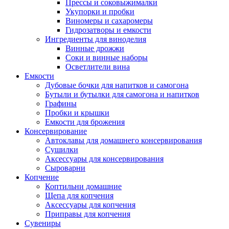
Прессы и соковыжималки
Укупорки и пробки
Виномеры и сахаромеры
Гидрозатворы и емкости
Ингредиенты для виноделия
Винные дрожжи
Соки и винные наборы
Осветлители вина
Емкости
Дубовые бочки для напитков и самогона
Бутыли и бутылки для самогона и напитков
Графины
Пробки и крышки
Емкости для брожения
Консервирование
Автоклавы для домашнего консервирования
Сушилки
Аксессуары для консервирования
Сыроварни
Копчение
Коптильни домашние
Щепа для копчения
Аксессуары для копчения
Приправы для копчения
Сувениры