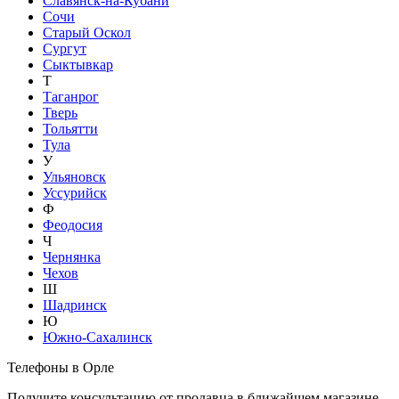
Славянск-на-Кубани
Сочи
Старый Оскол
Сургут
Сыктывкар
Т
Таганрог
Тверь
Тольятти
Тула
У
Ульяновск
Уссурийск
Ф
Феодосия
Ч
Чернянка
Чехов
Ш
Шадринск
Ю
Южно-Сахалинск
Телефоны в Орле
Получите консультацию от продавца в ближайшем магазине.