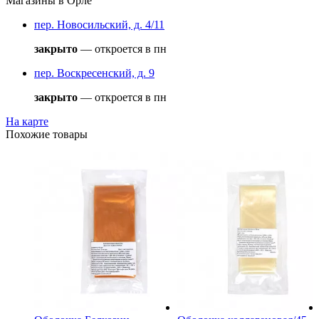
Магазины в Орле
пер. Новосильский, д. 4/11
закрыто
— откроется в пн
пер. Воскресенский, д. 9
закрыто
— откроется в пн
На карте
Похожие товары
алибр